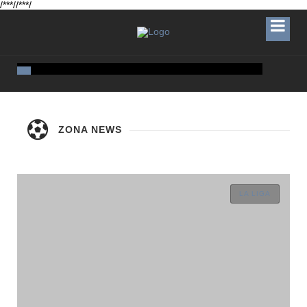
/**
*//**
*/
ZONA NEWS
LA LIGA